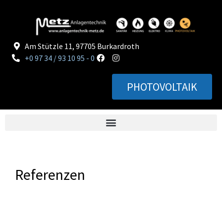
Am Stützle 11, 97705 Burkardroth
+0 97 34 / 93 10 95 - 0
PHOTOVOLTAIK
Referenzen