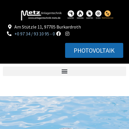
Am Stützle 11, 97705 Burkardroth
+0 97 34 / 93 10 95 - 0
PHOTOVOLTAIK