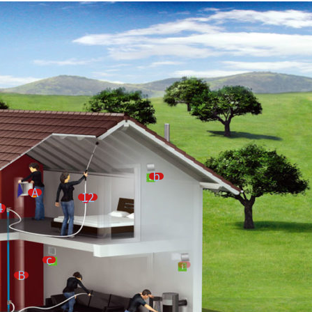
b
A
12
4
c
a
B