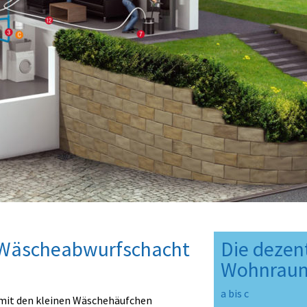
3
 Wäscheabwurfschacht
Die dezent
Wohnraum
a bis c
 mit den kleinen Wäschehäufchen