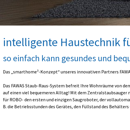
intelligente Haustechnik f
so einfach kann gesundes und be
Das „smarthome³-Konzept“ unseres innovativen Partners FAWA
Das FAWAS Staub-Raus-System befreit Ihre Wohnräume von dem g
auf einen viel bequemeren Alltag! Mit dem Zentralstaubsauger m
für ROBO- den ersten und einzigen Saugroboter, der vollautomati
B. die Betriebsstunden des Gerätes, den Füllstand des Behälte