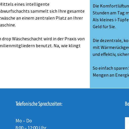
Mittels eines intelligente
Die Komfortlüftun
bwurfschachts sammelt sich Ihre gesamte
Stunden am Tag mi
wäsche an einem zentralen Platz an Ihrer
Als kleines i-Tüpf
schine.
Geld für Sie.
n drop Wäscheschacht wird in der Praxis von
Die dezentrale, k
milienmitgliedern benutzt. Na, wie klingt
mit Wärmerückgew
und effektiv, sich
So einfach sparen 
Mengen an Energi
Telefonische Sprechzeiten:
Be
Mo – Do
8:00 – 12:00 Uhr