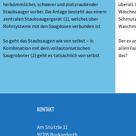
herkömmlicher, schwerer und platzraubender
überall.
Staubsauger vorbei. Die Anlage besteht aus einem
Wäschea
zentralen Staubsaugergerät (1), welches über
Schmutz
Rohrsysteme mit den Saugdosen verbunden ist.
Waschma
So geht das Staubsaugen wie von selbst – in
Der ex a
Kombination mit dem vollautomatischen
allen Fa
Saugroboter (2) geht es tatsächlich von selbst.
das?
KONTAKT
Am Stützle 11
97705 Burkardroth