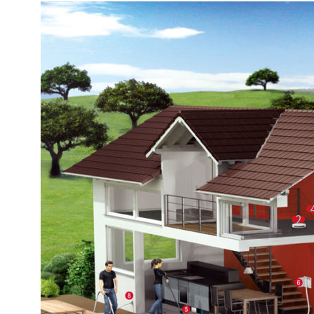
2
6
8
5