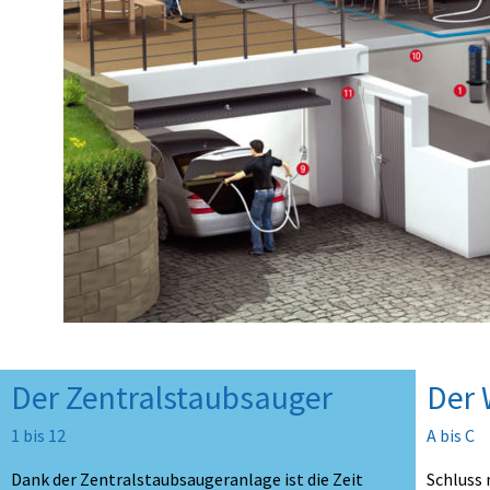
Der Zentralstaubsauger
Der
1 bis 12
A bis C
Dank der Zentralstaubsaugeranlage ist die Zeit
Schluss