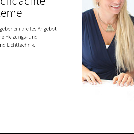
urchdachte
teme​
ggeber ein breites Angebot
ne Heizungs- und
nd Lichttechnik.