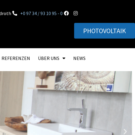
rdroth
+0 97 34 / 93 10 95 - 0
PHOTOVOLTAIK
REFERENZEN
ÜBER UNS
NEWS