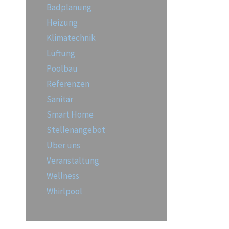
Badplanung
Heizung
Klimatechnik
Lüftung
Poolbau
Referenzen
Sanitär
Smart Home
Stellenangebot
Über uns
Veranstaltung
Wellness
Whirlpool