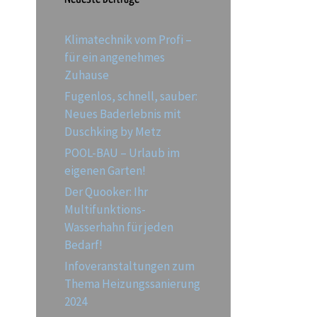
Klimatechnik vom Profi –
für ein angenehmes
Zuhause
Fugenlos, schnell, sauber:
Neues Baderlebnis mit
Duschking by Metz
POOL-BAU – Urlaub im
eigenen Garten!
Der Quooker: Ihr
Multifunktions-
Wasserhahn für jeden
Bedarf!
Infoveranstaltungen zum
Thema Heizungssanierung
2024