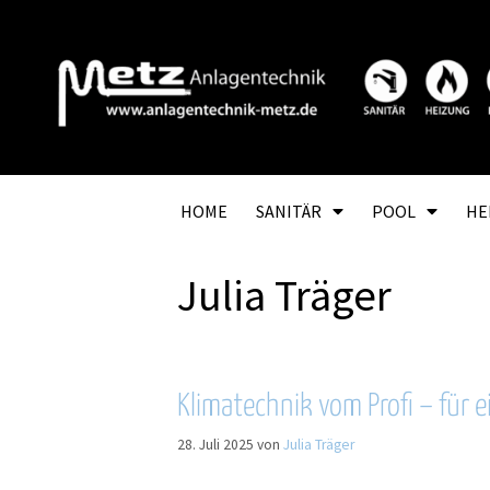
HOME
SANITÄR
POOL
HE
Julia Träger
Klimatechnik vom Profi – für
28. Juli 2025
von
Julia Träger