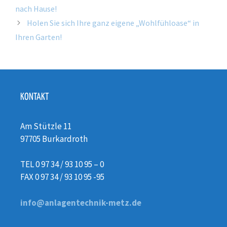
nach Hause!
Holen Sie sich Ihre ganz eigene „Wohlfühloase“ in
Ihren Garten!
KONTAKT
Am Stützle 11
97705 Burkardroth
TEL 0 97 34 / 93 10 95 – 0
FAX 0 97 34 / 93 10 95 -95
info@anlagentechnik-metz.de