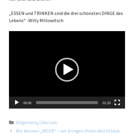
„ESSEN und TRINKEN sind die drei schönsten DINGE des
Lebens“ -Willy Millowitsch
Video-
Player
00:00
01:25
Allgemein
,
Über uns
Wir können „MEER“ – wir bringen Ihnen den Urlaub